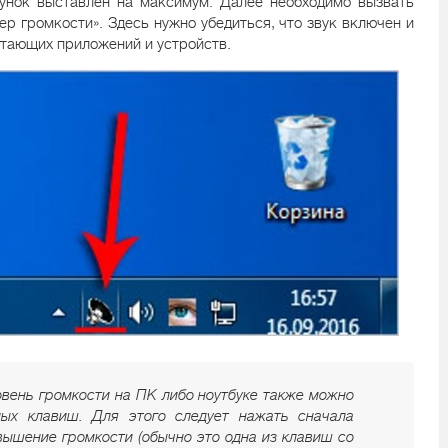
гунок выставлен на максимум. Далее необходимо вызвать
р громкости». Здесь нужно убедиться, что звук включен и
отающих приложений и устройств.
овень громкости на ПК либо ноутбуке также можно
ых клавиш. Для этого следует нажать сначала
вышение громкости (обычно это одна из клавиш со