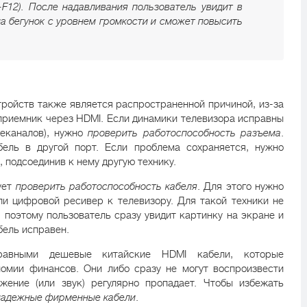
-F12). После надавливания пользователь увидит в
а бегунок с уровнем громкости и сможет повысить
тройств также является распространенной причиной, из-за
еприемник через HDMI. Если динамики телевизора исправны
леканалов), нужно
проверить работоспособность разъема
.
бель в другой порт. Если проблема сохраняется, нужно
 подсоединив к нему другую технику.
ует
проверить работоспособность кабеля
. Для этого нужно
и цифровой ресивер к телевизору. Для такой техники не
 поэтому пользователь сразу увидит картинку на экране и
бель исправен.
равными дешевые китайские HDMI кабели, которые
номии финансов. Они либо сразу не могут воспроизвести
жение (или звук) регулярно пропадает. Чтобы избежать
 надежные фирменные кабели
.