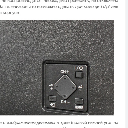
 не воспроизводится, необходимо проверить, не отключена
 На телевизоре это возможно сделать
при помощи ПДУ или
а корпусе.
ке с изображением динамика в трее
(правый нижний угол на