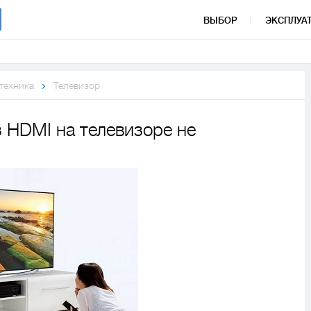
ВЫБОР
ЭКСПЛУА
 техника
Телевизор
з HDMI на телевизоре не