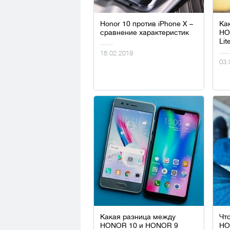
Honor 10 против iPhone Х –
Ка
сравнение характеристик
HO
Lit
18.02.2019
03.
Какая разница между
Чт
HONOR 10 и HONOR 9
HO