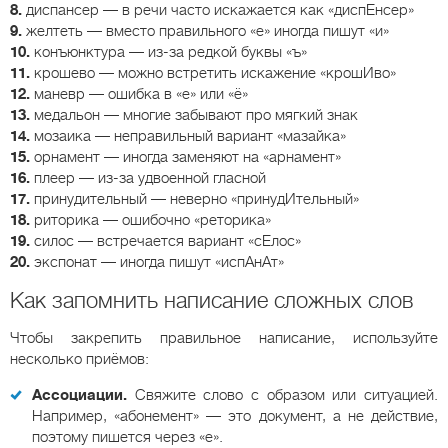
8.
диспансер — в речи часто искажается как «диспЕнсер»
9.
желтеть — вместо правильного «е» иногда пишут «и»
10.
конъюнктура — из-за редкой буквы «ъ»
11.
крошево — можно встретить искажение «крошИво»
12.
маневр — ошибка в «е» или «ё»
13.
медальон — многие забывают про мягкий знак
14.
мозаика — неправильный вариант «мазайка»
15.
орнамент — иногда заменяют на «арнамент»
16.
плеер — из-за удвоенной гласной
17.
принудительный — неверно «принудИтельный»
18.
риторика — ошибочно «реторика»
19.
силос — встречается вариант «сЕлос»
20.
экспонат — иногда пишут «испАнАт»
Как запомнить написание сложных слов
Чтобы закрепить правильное написание, используйте
несколько приёмов:
Ассоциации.
Свяжите слово с образом или ситуацией.
Например, «абонемент» — это документ, а не действие,
поэтому пишется через «е».