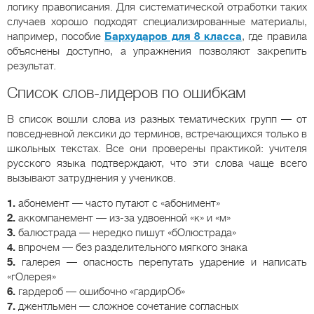
логику правописания. Для систематической отработки таких
случаев хорошо подходят специализированные материалы,
например, пособие
Бархударов для 8 класса
, где правила
объяснены доступно, а упражнения позволяют закрепить
результат.
Список слов-лидеров по ошибкам
В список вошли слова из разных тематических групп — от
повседневной лексики до терминов, встречающихся только в
школьных текстах. Все они проверены практикой: учителя
русского языка подтверждают, что эти слова чаще всего
вызывают затруднения у учеников.
1.
абонемент — часто путают с «абонимент»
2.
аккомпанемент — из-за удвоенной «к» и «м»
3.
балюстрада — нередко пишут «бОлюстрада»
4.
впрочем — без разделительного мягкого знака
5.
галерея — опасность перепутать ударение и написать
«гОлерея»
6.
гардероб — ошибочно «гардирОб»
7.
джентльмен — сложное сочетание согласных