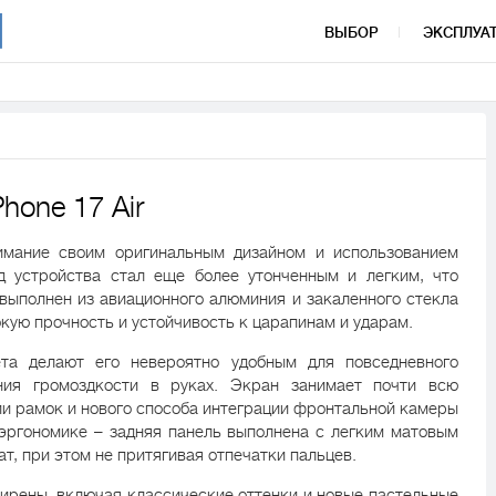
ВЫБОР
ЭКСПЛУА
hone 17 Air
мание своим оригинальным дизайном и использованием
д устройства стал еще более утонченным и легким, что
 выполнен из авиационного алюминия и закаленного стекла
окую прочность и устойчивость к царапинам и ударам.
та делают его невероятно удобным для повседневного
ния громоздкости в руках. Экран занимает почти всю
ии рамок и нового способа интеграции фронтальной камеры
 эргономике – задняя панель выполнена с легким матовым
т, при этом не притягивая отпечатки пальцев.
ширены, включая классические оттенки и новые пастельные