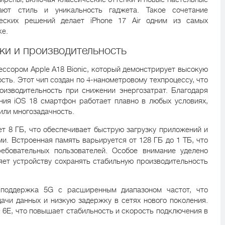
ают стиль и уникальность гаджета. Такое сочетание
ческих решений делает iPhone 17 Air одним из самых
ке.
ки и производительность
ессором Apple A18 Bionic, который демонстрирует высокую
ть. Этот чип создан по 4-нанометровому техпроцессу, что
оизводительность при снижении энергозатрат. Благодаря
ния iOS 18 смартфон работает плавно в любых условиях,
 или многозадачность.
т 8 ГБ, что обеспечивает быструю загрузку приложений и
. Встроенная память варьируется от 128 ГБ до 1 ТБ, что
ребовательных пользователей. Особое внимание уделено
яет устройству сохранять стабильную производительность
поддержка 5G с расширенным диапазоном частот, что
ачи данных и низкую задержку в сетях нового поколения.
 6E, что повышает стабильность и скорость подключения в