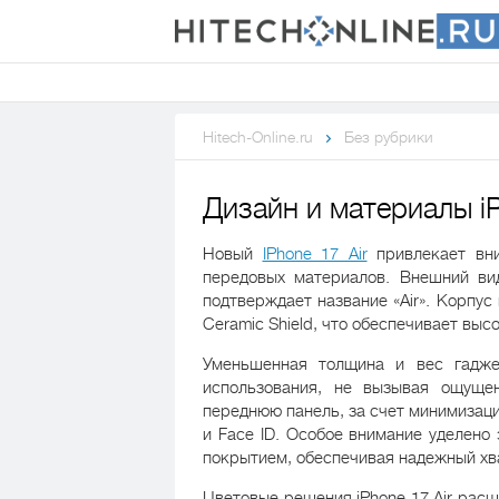
Hitech-Online.ru
Без рубрики
Дизайн и материалы iP
Новый
IPhone 17 Air
привлекает вни
передовых материалов. Внешний ви
подтверждает название «Air». Корпус
Ceramic Shield, что обеспечивает выс
Уменьшенная толщина и вес гадже
использования, не вызывая ощуще
переднюю панель, за счет минимизац
и Face ID. Особое внимание уделено
покрытием, обеспечивая надежный хва
Цветовые решения iPhone 17 Air рас