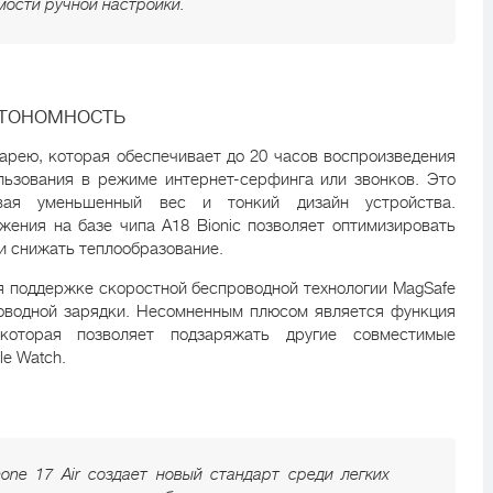
мости ручной настройки.
втономность
тарею, которая обеспечивает до 20 часов воспроизведения
льзования в режиме интернет-серфинга или звонков. Это
вая уменьшенный вес и тонкий дизайн устройства.
ения на базе чипа A18 Bionic позволяет оптимизировать
и снижать теплообразование.
я поддержке скоростной беспроводной технологии MagSafe
оводной зарядки. Несомненным плюсом является функция
 которая позволяет подзаряжать другие совместимые
le Watch.
hone 17 Air создает новый стандарт среди легких