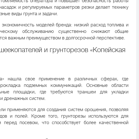
утомляемость оператора и повышает безопасность работы
насадок и регулируемых параметров резки делает технику
зные виды грунта и задачи.
экономичность моделей бренда: низкий расход топлива и
ическому обслуживанию существенно снижают общие
ется важным преимуществом в долгосрочной перспективе.
шеекопателей и грунторезов «Копейская
ка» нашла свое применение в различных сферах, где
прокладка подземных коммуникаций. Основные области
льные площадки, где требуются траншеи для укладки
 и дренажных систем.
ли применяются для создания систем орошения, позволяя
дов и полей. Кроме того, грунторезы используются для
и перед посевом, что способствует более качественной