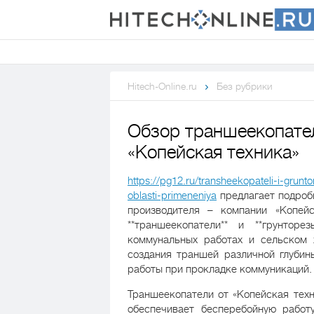
Hitech-Online.ru
Без рубрики
Обзор траншеекопател
«Копейская техника»
https://pg12.ru/transheekopateli-i-grun
oblasti-primeneniya
предлагает подроб
производителя – компании «Копейс
**траншеекопатели** и **грунтор
коммунальных работах и сельском 
создания траншей различной глубин
работы при прокладке коммуникаций.
Траншеекопатели от «Копейская тех
обеспечивает бесперебойную работ