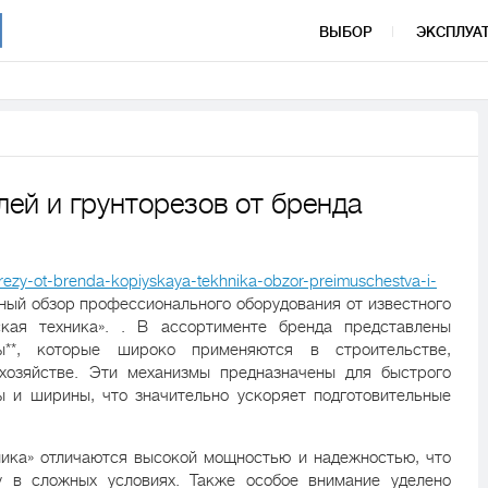
ВЫБОР
ЭКСПЛУА
ей и грунторезов от бренда
torezy-ot-brenda-kopiyskaya-tekhnika-obzor-preimuschestva-i-
ный обзор профессионального оборудования от известного
кая техника». . В ассортименте бренда представлены
езы**, которые широко применяются в строительстве,
хозяйстве. Эти механизмы предназначены для быстрого
ы и ширины, что значительно ускоряет подготовительные
ника» отличаются высокой мощностью и надежностью, что
у в сложных условиях. Также особое внимание уделено