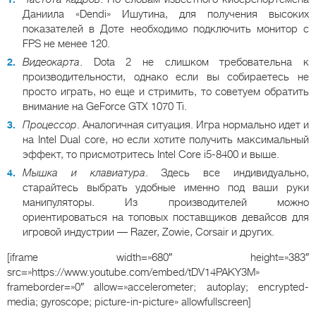
Даниила «Dendi» Ишутина, для получения высоких
показателей в Доте необходимо подключить монитор с
FPS не менее 120.
Видеокарта
. Dota 2 не слишком требовательна к
производительности, однако если вы собираетесь не
просто играть, но еще и стримить, то советуем обратить
внимание на GeForce GTX 1070 Ti.
Процессор
. Аналогичная ситуация. Игра нормально идет и
на Intel Dual core, но если хотите получить максимальный
эффект, то присмотритесь Intel Core i5-8400 и выше.
Мышка и клавиатура
. Здесь все индивидуально,
старайтесь выбрать удобные именно под ваши руки
манипуляторы. Из производителей можно
ориентироваться на топовых поставщиков девайсов для
игровой индустрии — Razer, Zowie, Corsair и других.
[iframe width=»680″ height=»383″
src=»https://www.youtube.com/embed/tDV14PAKY3M»
frameborder=»0″ allow=»accelerometer; autoplay; encrypted-
media; gyroscope; picture-in-picture» allowfullscreen]