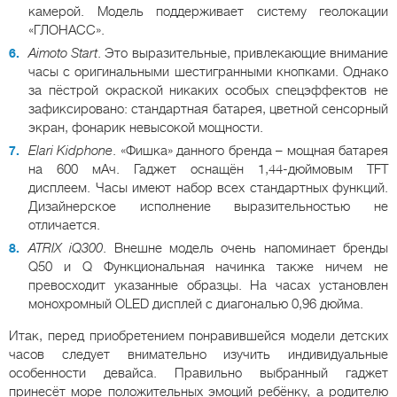
камерой. Модель поддерживает систему геолокации
«ГЛОНАСС».
Aimoto Start
. Это выразительные, привлекающие внимание
часы с оригинальными шестигранными кнопками. Однако
за пёстрой окраской никаких особых спецэффектов не
зафиксировано: стандартная батарея, цветной сенсорный
экран, фонарик невысокой мощности.
Elari Kidphone
. «Фишка» данного бренда – мощная батарея
на 600 мАч. Гаджет оснащён 1,44-дюймовым TFT
дисплеем. Часы имеют набор всех стандартных функций.
Дизайнерское исполнение выразительностью не
отличается.
ATRIX iQ300
. Внешне модель очень напоминает бренды
Q50 и Q Функциональная начинка также ничем не
превосходит указанные образцы. На часах установлен
монохромный OLED дисплей с диагональю 0,96 дюйма.
Итак, перед приобретением понравившейся модели детских
часов следует внимательно изучить индивидуальные
особенности девайса. Правильно выбранный гаджет
принесёт море положительных эмоций ребёнку, а родителю