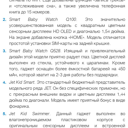
и «отслеживание сна», а также увеличена телефонная
книга до 15 номеров.
Smart Baby Watch Q100
. Это значительно
усовершенствованная модель с квадратным цветным
сенсорным дисплеем HD OLED и диагональю 1,54 дюйма.
На экране добавлена кнопка «HOME». Модель отличается
простотой установки SIM-карты на задней крышке.
Smart Baby Watch Q528
. Изящный и привлекательный
дизайн этой модели приятно радует глаз. Цветной дисплей
выполнен из стекла, устойчивого к царапинам. Кроме
того, гаджет оснащён более ёмкостной батареей на 450
мАч, которой хватит на 2-3 дня работы без подзарядки.
Jet Kid Smart
. Это стандартный бюджетный представитель
модельного ряда JET. Он без специфических примочек, но
с прекрасным внешним видом и цветным дисплеем 1,44
дюйма по диагонали. Модель имеет приятный бонус в виде
фонарика.
Jet Kid Swimmer
. Данный гаджет выполнен во
влагонепроницаемом пластиковом корпусе с
оригинальным сенсорным дисплеем и встроенной