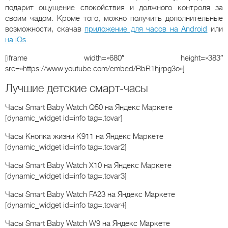
подарит ощущение спокойствия и должного контроля за
своим чадом. Кроме того, можно получить дополнительные
возможности, скачав
приложение для часов на Android
или
на iOs
.
[iframe width=»680″ height=»383″
src=»https://www.youtube.com/embed/RbR1hjrpg3o»]
Лучшие детские смарт-часы
Часы Smart Baby Watch Q50
на Яндекс Маркете
[dynamic_widget id=info tag=.tovar]
Часы Кнопка жизни К911
на Яндекс Маркете
[dynamic_widget id=info tag=.tovar2]
Часы Smart Baby Watch X10
на Яндекс Маркете
[dynamic_widget id=info tag=.tovar3]
Часы Smart Baby Watch FA23
на Яндекс Маркете
[dynamic_widget id=info tag=.tovar4]
Часы Smart Baby Watch W9
на Яндекс Маркете