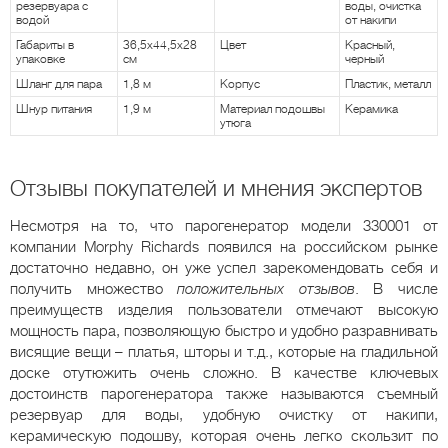
резервуара с
воды, очистка
водой
от накипи
Габариты в
36,5х44,5х28
Цвет
Красный,
упаковке
см
черный
Шланг для пара
1,8 м
Корпус
Пластик, металл
Шнур питания
1,9 м
Материал подошвы
Керамика
утюга
Отзывы покупателей и мнения экспертов
Несмотря на то, что парогенератор модели 330001 от
компании Morphy Richards появился на российском рынке
достаточно недавно, он уже успел зарекомендовать себя и
получить множество
положительных отзывов
. В числе
преимуществ изделия пользователи отмечают высокую
мощность пара, позволяющую быстро и удобно разравнивать
висящие вещи – платья, шторы и т.д., которые на гладильной
доске отутюжить очень сложно. В качестве ключевых
достоинств парогенератора также называются съемный
резервуар для воды, удобную очистку от накипи,
керамическую подошву, которая очень легко скользит по