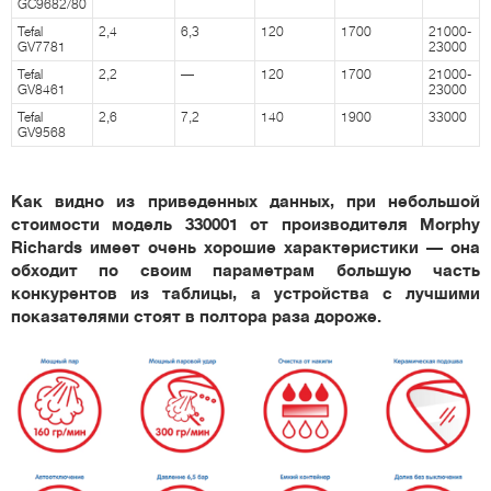
GC9682/80
Tefal
2,4
6,3
120
1700
21000-
GV7781
23000
Tefal
2,2
—
120
1700
21000-
GV8461
23000
Tefal
2,6
7,2
140
1900
33000
GV9568
Как видно из приведенных данных, при небольшой
стоимости модель 330001 от производителя Morphy
Richards имеет очень хорошие характеристики — она
обходит по своим параметрам большую часть
конкурентов из таблицы, а устройства с лучшими
показателями стоят в полтора раза дороже.