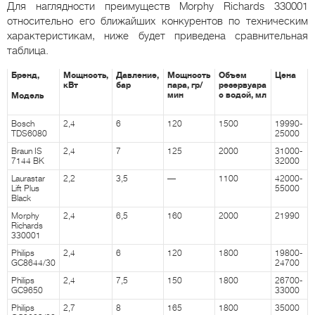
Для наглядности преимуществ Morphy Richards 330001
относительно его ближайших конкурентов по техническим
характеристикам, ниже будет приведена сравнительная
таблица.
Бренд,
Мощность,
Давление,
Мощность
Объем
Цена
кВт
бар
пара, гр/
резервуара
мин
с водой, мл
Модель
Bosch
2,4
6
120
1500
19990-
TDS6080
25000
Braun IS
2,4
7
125
2000
31000-
7144 BK
32000
Laurastar
2,2
3,5
—
1100
42000-
Lift Plus
55000
Black
Morphy
2,4
6,5
160
2000
21990
Richards
330001
Philips
2,4
6
120
1800
19800-
GC8644/30
24700
Philips
2,4
7,5
150
1800
26700-
GC9650
33000
Philips
2,7
8
165
1800
35000