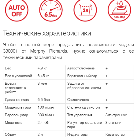
Технические характеристики
Чтобы в полной мере представить возможности модели
330001 от Morphy Richards, нужно ознакомиться с ее
техническими параметрами.
Вес
4,9 кг
Автоотключение
+
Вес с упаковкой
6,45 кг
Вертикальный пар
+
Время
3 мин
Защита от
+
готовности к
образования накипи
работе
Давление пара
6,5 бар
Самоочистка
+
Мощность пара
160 г/мин
Система капля-стоп
+
Паровой удар
300 г/мин
Тип управления
Электронное
Мощность
2,4 кВт
Регулятор мощности
3 степени
пара
Объем
2 л
Индикаторы
Количество