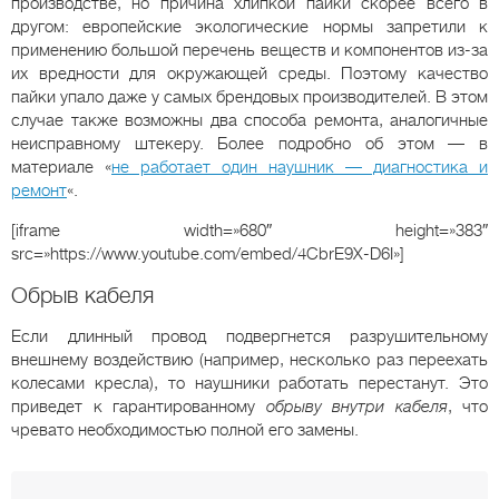
производстве, но причина хлипкой пайки скорее всего в
другом: европейские экологические нормы запретили к
применению большой перечень веществ и компонентов из-за
их вредности для окружающей среды. Поэтому качество
пайки упало даже у самых брендовых производителей. В этом
случае также возможны два способа ремонта, аналогичные
неисправному штекеру. Более подробно об этом — в
материале «
не работает один наушник — диагностика и
ремонт
«.
[iframe width=»680″ height=»383″
src=»https://www.youtube.com/embed/4CbrE9X-D6I»]
Обрыв кабеля
Если длинный провод подвергнется разрушительному
внешнему воздействию (например, несколько раз переехать
колесами кресла), то наушники работать перестанут. Это
приведет к гарантированному
обрыву внутри кабеля
, что
чревато необходимостью полной его замены.