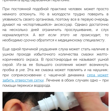
причинять
вред барабанной перепонке
.
При постоянной подобной практике человек может просто
немного оглохнуть. Но в молодости трудно поверить в
уязвимость своего организма, поэтому все в первую очередь
думают на «испортившийся» аксессуар. Однако достаточно
на несколько дней ограничить прослушивание, и слух
нормализуется. А вот
если этого не происходит, то
необходимо срочно обратится к медицинскому специалисту
.
Еще одной причиной ухудшения слуха может стать наличие в
ушном проходе избыточного количества смазки желто-
коричневого окраса. В простонародье ее называют ушной
серой. Из-за ее большого скопления может возникнуть
пробка в ухе
. Эта же смазка может повлиять и на наушник:
при соприкосновении с чашечкой динамика
сера может
забить отверстия сетки
. Лечение в обоих случаях одно – при
помощи перекиси водорода.