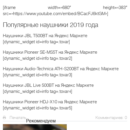
[iframe width=»680″ height=»383″
src=»https://www.youtube.com/embed/BCacFJ6ktGM»]
Популярные наушники 2019 года
Наушники JBL T500BT
на Яндекс Маркете
[dynamic_widget id=info tag=.tovar]
Наушники Pioneer SE-MS5T
на Яндекс Маркете
[dynamic_widget id=info tag=.tovar2]
Наушники Audio-Technica ATH-S200BT
на Яндекс Маркете
[dynamic_widget id=info tag=.tovar3]
Наушники JBL Live 500BT
на Яндекс Маркете
[dynamic_widget id=info tag=.tovar4]
Наушники Pioneer HDJ-X10
на Яндекс Маркете
[dynamic_widget id=info tag=.tovar5]
Печатать
Комментариев: 0
Рекомендуем