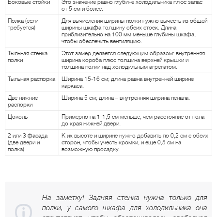
Боковые стойки
Это значение равно глубине холодильника плюс запас
от 5 см и более.
Полка (если
Для вычисления ширины полки нужно вычесть из общей
требуется)
ширины шкафа толщину обеих стоек. Длина
приблизительно на 100 мм меньше глубины шкафа,
чтобы обеспечить вентиляцию.
Тыльная стенка
Этот замер делается следующим образом: внутренняя
полки
ширина короба плюс толщина верхней крышки и
толщина полки над холодильным агрегатом.
Тыльная распорка
Ширина 15-16 см; длина равна внутренней ширине
каркаса.
Две нижние
Ширина 5 см; длина – внутренняя ширина пенала.
распорки
Цоколь
Примерно на 1-1,5 см меньше, чем расстояние от пола
до края нижней двери.
2 или 3 фасада
К их высоте и ширине нужно добавить по 0,2 см с обеих
(две двери и
сторон, чтобы учесть кромки, и еще 0,5 см на
полка)
возможную просадку.
На заметку! Задняя стенка нужна только для
полки, у самого шкафа для холодильника она