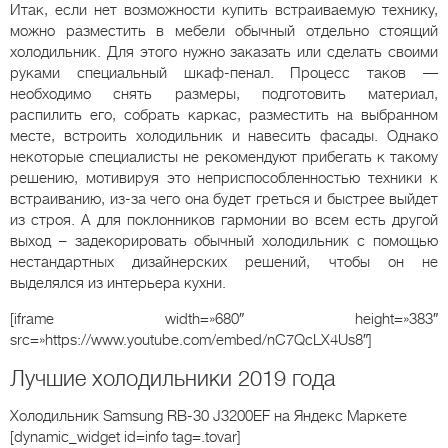
Итак, если нет возможности купить встраиваемую технику,
можно разместить в мебели обычный отдельно стоящий
холодильник. Для этого нужно заказать или сделать своими
руками специальный шкаф-пенал. Процесс таков —
необходимо снять размеры, подготовить материал,
распилить его, собрать каркас, разместить на выбранном
месте, встроить холодильник и навесить фасады. Однако
некоторые специалисты не рекомендуют прибегать к такому
решению, мотивируя это неприспособленностью техники к
встраиванию, из-за чего она будет греться и быстрее выйдет
из строя. А для поклонников гармонии во всем есть другой
выход – задекорировать обычный холодильник с помощью
нестандартных дизайнерских решений, чтобы он не
выделялся из интерьера кухни.
[iframe width=»680″ height=»383″
src=»https://www.youtube.com/embed/nC7QcLX4Us8″]
Лучшие холодильники 2019 года
Холодильник Samsung RB-30 J3200EF
на Яндекс Маркете
[dynamic_widget id=info tag=.tovar]