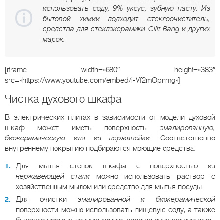
использовать соду, 9% уксус, зубную пасту. Из
бытовой химии подходит стеклоочиститель,
средства для стеклокерамики Cilit Bang и других
марок.
[iframe width=»680″ height=»383″
src=»https://www.youtube.com/embed/i-Vf2mOpnmg»]
Чистка духового шкафа
В электрических плитах в зависимости от модели духовой
шкаф может иметь поверхность
эмалированную,
биокерамическую или из нержавейки
. Соответственно
внутреннему покрытию подбираются моющие средства.
Для мытья стенок шкафа с поверхностью
из
нержавеющей стали
можно использовать раствор с
хозяйственным мылом или средство для мытья посуды.
Для очистки
эмалированной и биокерамической
поверхности можно использовать пищевую соду, а также
бытовую промышленную химию, хорошо очищающую жир.