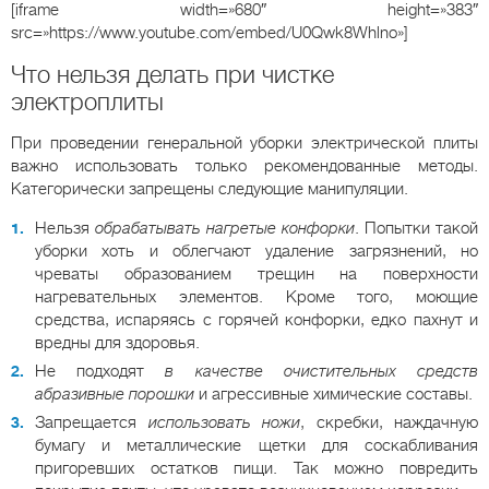
[iframe width=»680″ height=»383″
src=»https://www.youtube.com/embed/U0Qwk8Whlno»]
Что нельзя делать при чистке
электроплиты
При проведении генеральной уборки электрической плиты
важно использовать только рекомендованные методы.
Категорически запрещены следующие манипуляции.
Нельзя
обрабатывать нагретые конфорки
. Попытки такой
уборки хоть и облегчают удаление загрязнений, но
чреваты образованием трещин на поверхности
нагревательных элементов. Кроме того, моющие
средства, испаряясь с горячей конфорки, едко пахнут и
вредны для здоровья.
Не подходят
в качестве очистительных средств
абразивные порошки
и агрессивные химические составы.
Запрещается
использовать ножи
, скребки, наждачную
бумагу и металлические щетки для соскабливания
пригоревших остатков пищи. Так можно повредить