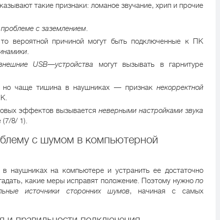
указывают такие признаки: ломаное звучание, хрип и прочие
о
проблеме с заземлением
.
 то вероятной причиной могут быть подключенные к ПК
инамики
.
внешние USB—устройства
могут вызывать в гарнитуре
, но чаще тишина в наушниках — признак
некорректной
К.
ковых эффектов вызывается
неверными настройками звука
7/8/ 1).
роблему с шумом в компьютерной
 в наушниках на компьютере и устранить ее достаточно
гадать, какие меры исправят положение. Поэтому нужно
по
льные источники сторонних шумов
, начиная с самых
я и правильности подключения