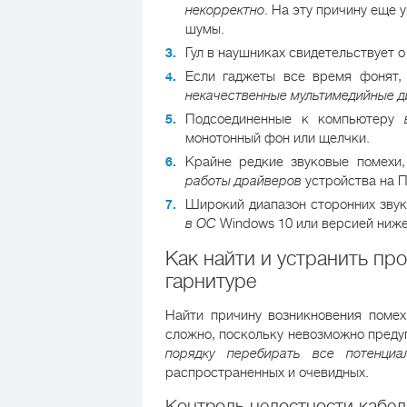
некорректно
. На эту причину еще 
шумы.
Гул в наушниках свидетельствует 
Если гаджеты все время фонят,
некачественные мультимедийные д
Подсоединенные к компьютеру
монотонный фон или щелчки.
Крайне редкие звуковые помехи
работы драйверов
устройства на П
Широкий диапазон сторонних зву
в ОС
Windows 10 или версией ниже (
Как найти и устранить п
гарнитуре
Найти причину возникновения помех
сложно, поскольку невозможно преду
порядку перебирать все потенциа
распространенных и очевидных.
Контроль целостности кабел