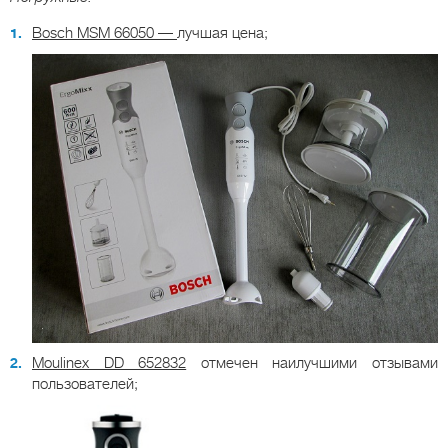
Bosch MSM 66050 —
лучшая цена;
M
oulinex
DD 652832
отмечен наилучшими отзывами
пользователей;