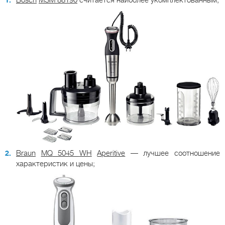
Bosch
MSM
88190
считается наиболее укомплектованным;
Braun
MQ
5045
WH
Aperitive
— лучшее соотношение
характеристик и цены;