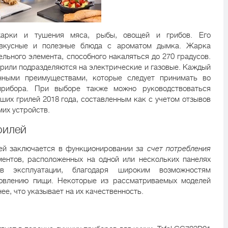
арки и тушения мяса, рыбы, овощей и грибов. Его
ь вкусные и полезные блюда с ароматом дымка. Жарка
льного элемента, способного накаляться до 270 градусов.
грили подразделяются на электрические и газовые. Каждый
нными преимуществами, которые следует принимать во
прибора. При выборе также можно руководствоваться
ших грилей 2018 года, составленным как с учетом отзывов
мих устройств.
рилей
лей заключается в функционировании
за счет потребления
ентов, расположенных на одной или нескольких панелях
 в эксплуатации, благодаря широким возможностям
товлению пищи. Некоторые из рассматриваемых моделей
нее, что указывает на их качественность.