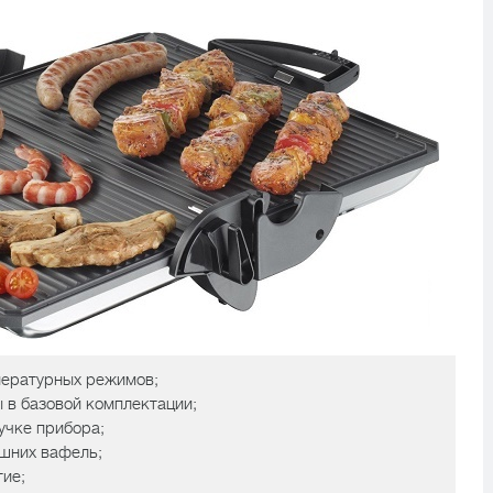
пературных режимов;
 в базовой комплектации;
учке прибора;
шних вафель;
ие;