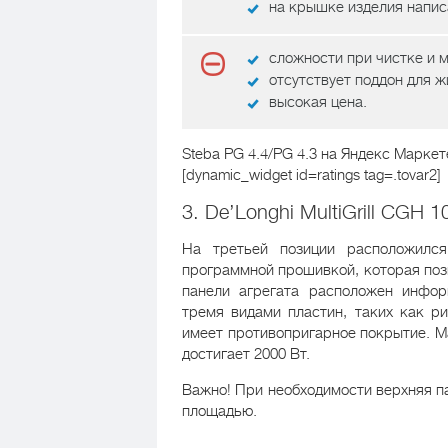
на крышке изделия напис
сложности при чистке и 
отсутствует поддон для 
высокая цена.
Steba PG 4.4/PG 4.3
на Яндекс Маркет
[dynamic_widget id=ratings tag=.tovar2]
3. De’Longhi MultiGrill CGH 
На третьей позиции расположилс
программной прошивкой, которая по
панели агрегата расположен инфор
тремя видами пластин, таких как р
имеет противопригарное покрытие. М
достигает 2000 Вт.
Важно! При необходимости верхняя п
площадью.