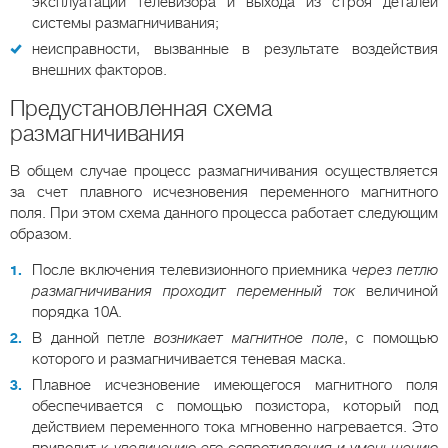
эксплуатации телевизора и выхода из строя деталей
системы размагничивания;
неисправности, вызванные в результате воздействия
внешних факторов.
Предустановленная схема
размагничивания
В общем случае процесс размагничивания осуществляется
за счет плавного исчезновения переменного магнитного
поля. При этом схема данного процесса работает следующим
образом.
После включения телевизионного приемника
через петлю
размагничивания проходит переменный ток
величиной
порядка 10А.
В данной петле
возникает магнитное поле
, с помощью
которого и размагничивается теневая маска.
Плавное исчезновение имеющегося магнитного поля
обеспечивается с помощью позистора, который под
действием переменного тока мгновенно нагревается. Это
приводит к
увеличению его сопротивления и уменьшению