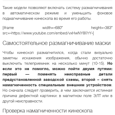
Такие модели позволяют включать систему размагничивания
в автоматическом режиме и уменьшить фоновое
подмагничивание кинескопа во время его работы.
[iframe width=»680″ height=»383″
src=»https://www.youtube.com/embed/vxHwNY8I7rY»]
Самостоятельное размагничивание маски
Чтобы кинескоп размагнитился, когда стали визуально
заметны искажения изображения, обычно достаточно
выключить телеприемник на несколько минут (10-15).
Но
если это не помогло, можно пойти двумя путями:
первый — поменять неисправные детали
предустановленной заводской схемы, второй – снять
намагниченность специальным внешним устройством
.
Но сначала следует
проверить, в чем заключается истинная
причина
дефектной картинки: в магнитном поле ЭЛТ или в
другой неисправности.
Проверка намагниченности кинескопа