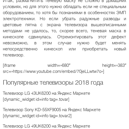
Итак, размагнитить теневую маску не сложно в домашних
условиях, но для этого нужно обладать если не специальным
оборудованием, то хотя бы познаниями в особенностях ЭМП
электротехники. Но если убрать радужные разводы и
цветовые пятна с экрана телевизора вышеописанными
методами не удалось, то, скорее всего, теневая маска в
кинескопе сдвинулась. Отремонтировать этот дефект
невозможно, в этом случае нужно будет менять
непосредственно кинескоп или приобретать новый
телевизор.
[iframe width=»680″ height=»383″
src=»https://www.youtube.com/embed/70jeLLwtw7o»]
Популярные телевизоры 2018 года
Телевизор LG 43UK6200
на Яндекс Маркете
[dynamic_widget id=info tag=.tovar]
Телевизор Sony KD-55XF9005
на Яндекс Маркете
[dynamic_widget id=info tag=.tovar2]
Телевизор LG 49UK6200
на Яндекс Маркете