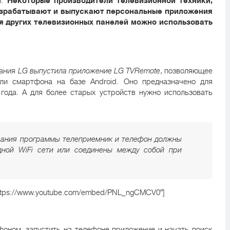
н.
Некоторые производители телевизионной техники,
разрабатывают и выпускают персональные приложения
ля других телевизионных панелей можно использовать
пания
LG выпустила приложение LG TVRemote
, позволяющее
ли смартфона на базе Android. Оно предназначено для
года. А для более старых устройств нужно использовать
вания программы телеприемник и телефон должны
дной WiFi сети или соединены между собой при
=»https://www.youtube.com/embed/PNL_ngCMCV0″]
оном, запустить на телефоне приложение и начать поиск