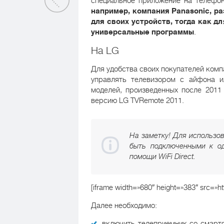
специальное приложение на телефо
например, компания Panasonic, 
для своих устройств, тогда как д
универсальные программы
.
На LG
Для удобства своих покупателей ком
управлять телевизором с айфона и
моделей, произведенных после 2011 
версию LG TVRemote 2011.
На заметку! Для использо
быть подключенными к о
помощи WiFi Direct.
[iframe width=»680″ height=»383″ src
Далее необходимо:
включить телеприемник со смартф