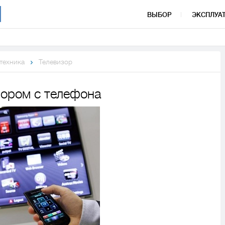
ВЫБОР
ЭКСПЛУА
 техника
Телевизор
зором с телефона