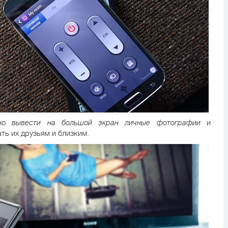
жно
вывести на большой экран личные фотографии
и
ть их друзьям и близким.