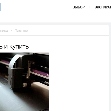
ВЫБОР
ЭКСПЛУА
хника
Плоттер
ь и купить