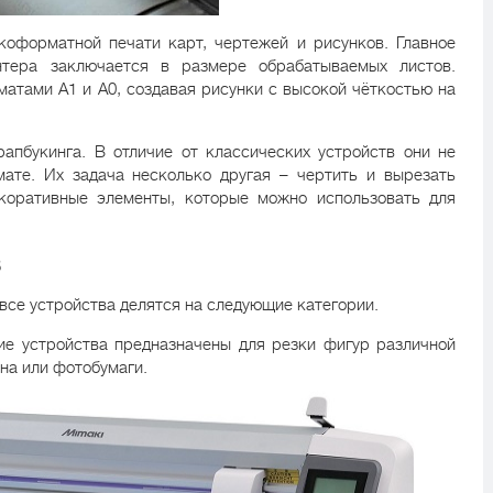
коформатной печати карт, чертежей и рисунков. Главное
нтера заключается в размере обрабатываемых листов.
матами А1 и А0, создавая рисунки с высокой чёткостью на
апбукинга. В отличие от классических устройств они не
ате. Их задача несколько другая – чертить и вырезать
екоративные элементы, которые можно использовать для
в
все устройства делятся на следующие категории.
ие устройства предназначены для резки фигур различной
на или фотобумаги.