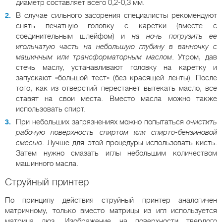
диаметр составляет всего 0,2-0,3 мм.
В случае сильного засорения специалисты рекомендуют
снять печатную головку с каретки (вместе с
соединительным шлейфом) и
на ночь погрузить ее
игольчатую часть на небольшую глубину в ванночку с
машинным или трансформаторным маслом
. Утром, дав
стечь маслу, устанавливают головку на каретку и
запускают «большой тест» (без красящей ленты). После
того, как из отверстий перестанет вытекать масло, все
ставят на свои места. Вместо масла можно также
использовать спирт.
При небольших загрязнениях можно попытаться
очистить
рабочую поверхность спиртом или спирто-бензиновой
смесью
. Лучше для этой процедуры использовать кисть.
Затем нужно смазать иглы небольшим количеством
машинного масла.
Струйный принтер
По принципу действия струйный принтер аналогичен
матричному, только вместо матрицы из игл используется
матрица дюз. Изображение на поверхности твердого