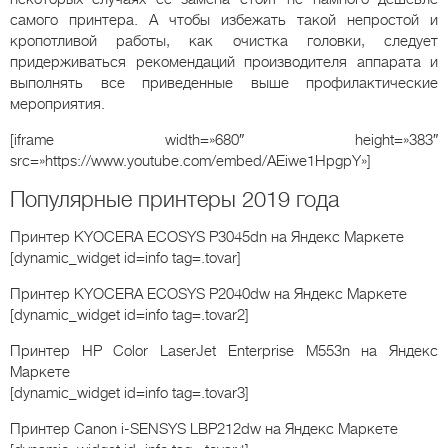
самого принтера. А чтобы избежать такой непростой и
кропотливой работы, как очистка головки, следует
придерживаться рекомендаций производителя аппарата и
выполнять все приведенные выше профилактические
мероприятия.
[iframe width=»680″ height=»383″
src=»https://www.youtube.com/embed/AEiwe1HpgpY»]
Популярные принтеры 2019 года
Принтер KYOCERA ECOSYS P3045dn
на Яндекс Маркете
[dynamic_widget id=info tag=.tovar]
Принтер KYOCERA ECOSYS P2040dw
на Яндекс Маркете
[dynamic_widget id=info tag=.tovar2]
Принтер HP Color LaserJet Enterprise M553n
на Яндекс
Маркете
[dynamic_widget id=info tag=.tovar3]
Принтер Canon i-SENSYS LBP212dw
на Яндекс Маркете