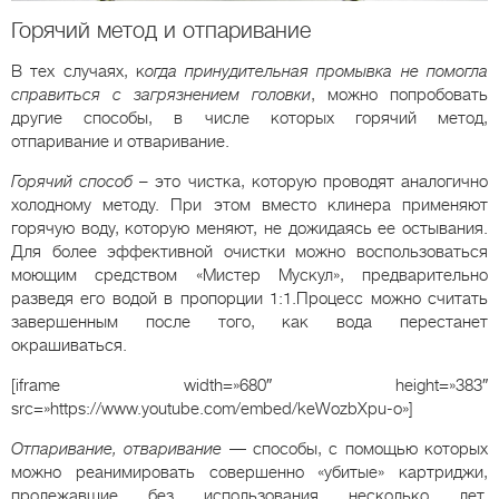
Горячий метод и отпаривание
В тех случаях, к
огда принудительная промывка не помогла
справиться с загрязнением головки
, можно попробовать
другие способы, в числе которых горячий метод,
отпаривание и отваривание.
Горячий способ
– это чистка, которую проводят аналогично
холодному методу. При этом вместо клинера применяют
горячую воду, которую меняют, не дожидаясь ее остывания.
Для более эффективной очистки можно воспользоваться
моющим средством «Мистер Мускул», предварительно
разведя его водой в пропорции 1:1.Процесс можно считать
завершенным после того, как вода перестанет
окрашиваться.
[iframe width=»680″ height=»383″
src=»https://www.youtube.com/embed/keWozbXpu-o»]
Отпаривание, отваривание
— способы, с помощью которых
можно реанимировать совершенно «убитые» картриджи,
пролежавшие без использования несколько лет.