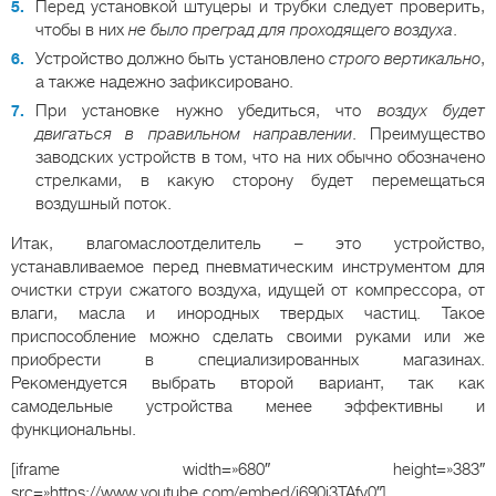
Перед установкой штуцеры и трубки следует проверить,
чтобы в них
не было преград для проходящего воздуха
.
Устройство должно быть установлено
строго вертикально
,
а также надежно зафиксировано.
При установке нужно убедиться, что
воздух будет
двигаться в правильном направлении
. Преимущество
заводских устройств в том, что на них обычно обозначено
стрелками, в какую сторону будет перемещаться
воздушный поток.
Итак, влагомаслоотделитель – это устройство,
устанавливаемое перед пневматическим инструментом для
очистки струи сжатого воздуха, идущей от компрессора, от
влаги, масла и инородных твердых частиц. Такое
приспособление можно сделать своими руками или же
приобрести в специализированных магазинах.
Рекомендуется выбрать второй вариант, так как
самодельные устройства менее эффективны и
функциональны.
[iframe width=»680″ height=»383″
src=»https://www.youtube.com/embed/j690j3TAfv0″]