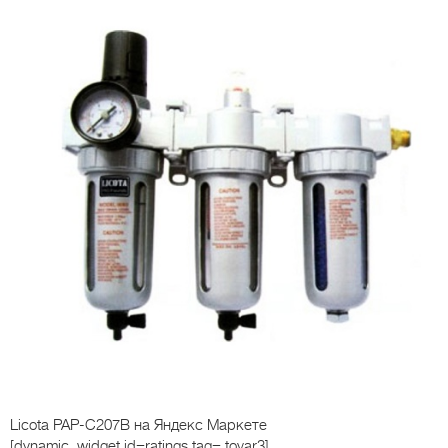
Licota PAP-C207B
на Яндекс Маркете
[dynamic_widget id=ratings tag=.tovar3]