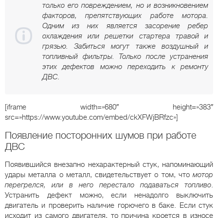
только его повреждением, но и возникновением
факторов, препятствующих работе мотора.
Одним из них является засорение ребер
охлаждения или решетки стартера травой и
грязью. Забиться могут также воздушный и
топливный фильтры. Только после устранения
этих дефектов можно переходить к ремонту
ДВС.
[iframe width=»680″ height=»383″
src=»https://www.youtube.com/embed/ckXFWjBRfzc»]
Появление посторонних шумов при работе
ДВС
Появившийся внезапно нехарактерный стук, напоминающий
удары металла о металл, свидетельствует о том, что
мотор
перегрелся, или в него перестало подаваться топливо
.
Устранить дефект можно, если ненадолго выключить
двигатель и проверить наличие горючего в баке. Если стук
исходит из самого двигателя, то причина кроется в износе