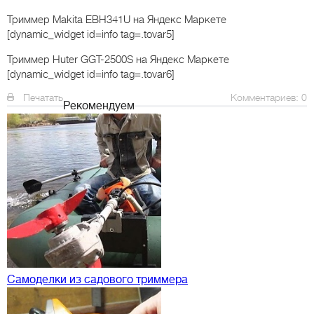
Триммер Makita EBH341U
на Яндекс Маркете
[dynamic_widget id=info tag=.tovar5]
Триммер Huter GGT-2500S
на Яндекс Маркете
[dynamic_widget id=info tag=.tovar6]
Печатать
Комментариев: 0
Рекомендуем
Самоделки из садового триммера