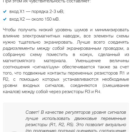
При этом их чувствительность составляет:
вход Х1 — порядка 2-3 мВ;
вход Х2 — около 150 мВ.
Чтобы получить низкий уровень шумов и минимизировать
влияние электромагнитных наводок, все элементы схемы
нужно тщательно экранировать. Лучше всего
соединять
радиоэлементы между собой экранированным проводом
, а
собранную схему поместить в кожух, сделанный из
магнитомягкого материала. Уменьшение величины
соотношения «сигнал/шум» обеспечивается также за счет
того, что подвижные контакты переменных резисторов R1 и
R2, с помощью которых устанавливаются необходимые
уровни входных сигналов, соединяются (смешивание
каналов) между собой через резисторы R3 и R4.
Совет! В качестве регуляторов уровня сигналов
лучше использовать движковые переменные
резисторы (R1, R2, R5). Это позволит визуально
(по положению ползуна) оценивать соотношение