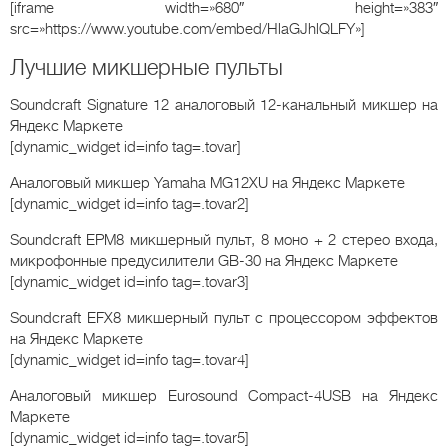
[iframe width=»680″ height=»383″
src=»https://www.youtube.com/embed/HlaGJhlQLFY»]
Лучшие микшерные пульты
Soundcraft Signature 12 аналоговый 12-канальный микшер
на
Яндекс Маркете
[dynamic_widget id=info tag=.tovar]
Аналоговый микшер Yamaha MG12XU
на Яндекс Маркете
[dynamic_widget id=info tag=.tovar2]
Soundcraft EPM8 микшерный пульт, 8 моно + 2 стерео входа,
микрофонные предусилители GB-30
на Яндекс Маркете
[dynamic_widget id=info tag=.tovar3]
Soundcraft EFX8 микшерный пульт с процессором эффектов
на Яндекс Маркете
[dynamic_widget id=info tag=.tovar4]
Аналоговый микшер Eurosound Compact-4USB
на Яндекс
Маркете
[dynamic_widget id=info tag=.tovar5]