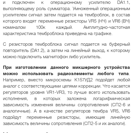
и подключен к операционному усилителю DA1.1,
выполняющему роль сумматора. Умноженный операционным
усилителем сигнал затем подается на темброблок, в состав
которого входят переменные резисторы VR5 (НЧ) и VR6 (ВЧ)
номиналом 100к каждый. Амплитудно-частотная
характеристика темброблока приведена на графике.
С резисторов темброблока сигнал подается на буферный
повторитель (DA1.2), а затем на линейный выход, к которому
можно подключить магнитофон либо усилитель.
При изготовлении данного микшерного устройства
можно использовать радиоэлементы любого типа
.
Например, вместо микросхемы К157УД2 подойдет любой
аналог с соответствующими цепями коррекции. Что касается
регуляторов уровня VR1-VR3, то лучше всего использовать
исполнения, в которых заложена логарифмическая
зависимость изменения величины сопротивления (СП2-6 и
аналогичные). А в качестве регуляторов тембра VR5, VR6
подойдут переменные резисторы, имеющие линейную
зависимость величины сопротивления (СП2-5 и их аналоги).