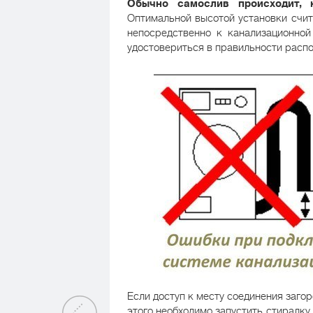
Обычно самослив происходит, 
Оптимальной высотой установки счита
непосредственно к канализационной
удостовериться в правильности расп
Если доступ к месту соединения заго
этого необходимо запустить стиралку 