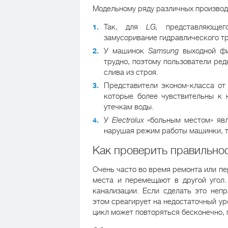
Модельному ряду различных производ
Так, для
LG,
представляющег
замусоривание гидравлического тр
У машинок
Samsung
выходной фи
трудно, поэтому пользователи ред
слива из строя.
Представители эконом-класса о
которые более чувствительны к н
утечкам воды.
У
Electrolux
«больным местом» явл
нарушая режим работы машинки, то
Как проверить правильно
Очень часто во время ремонта или п
места и перемещают в другой угол.
канализации. Если сделать это непр
этом среагирует на недостаточный ур
цикл может повторяться бесконечно, 