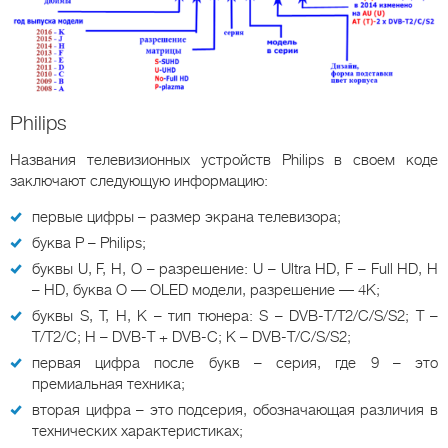
Philips
Названия телевизионных устройств Philips в своем коде
заключают следующую информацию:
первые цифры – размер экрана телевизора;
буква P – Philips;
буквы U, F, H, O – разрешение: U – Ultra HD, F – Full HD, H
– HD, буква O — OLED модели, разрешение — 4K;
буквы S, T, H, K – тип тюнера: S – DVB-T/T2/C/S/S2; T –
T/T2/C; H – DVB-T + DVB-C; K – DVB-T/C/S/S2;
первая цифра после букв – серия, где 9 – это
премиальная техника;
вторая цифра – это подсерия, обозначающая различия в
технических характеристиках;