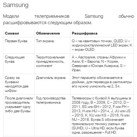
Samsung
Модели телеприемников Samsung обычно
расшифровываются следующим образом.
Символ
Обозначение
Расшифровка
Первая буква
Тип экрана
Q – на квантовых точках, QLED; U –
жидкокристаллический LED экран; K
– экран OLED.
Следующая
Территориальная
A – Австралия, страны Африки и
буква
принадлежность,
Азии; E – Европа; N – Корея,
континент
Северная и Южная Америка; S –
Иран.
Сразу за
Диагональ экрана
Этот параметр обозначается в
буквами
дюймах, для перевода в сантиметры
находятся две
его нужно умножить на 2, 54.
цифры
После диагонали
Год производства
Телевизоры с буквой A выпущены в
производитель
телеприемника
2008 году, B – 2009, C – 2010, D –
указывает одну
2011, ES или EH – 2012, F или FH –
либо две буквы
2013, H или HU – 2014, J, JU или JS
– 2015, K, KU или KS – 2016, N или
NU – 2018. Буква S обозначает
премиальную технику разных лет
(SUHD), U – Ultra HD, если буква
одна, разрешение – Full HD.