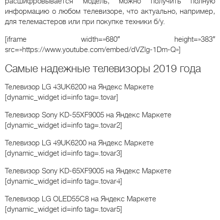
расшифровывается модель, можно получить полную
информацию о любом телевизоре, что актуально, например,
для телемастеров или при покупке техники б/у.
[iframe width=»680″ height=»383″
src=»https://www.youtube.com/embed/dVZlg-1Dm-Q»]
Самые надежные телевизоры 2019 года
Телевизор LG 43UK6200
на Яндекс Маркете
[dynamic_widget id=info tag=.tovar]
Телевизор Sony KD-55XF9005
на Яндекс Маркете
[dynamic_widget id=info tag=.tovar2]
Телевизор LG 49UK6200
на Яндекс Маркете
[dynamic_widget id=info tag=.tovar3]
Телевизор Sony KD-65XF9005
на Яндекс Маркете
[dynamic_widget id=info tag=.tovar4]
Телевизор LG OLED55C8
на Яндекс Маркете
[dynamic_widget id=info tag=.tovar5]