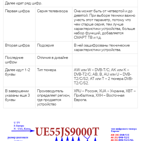
Далее идет ряд цифр.
Первая цифра
Серия телевизора
Она может быть от четвертой и до
девятой. При выборе техники важно
учесть этот параметр, потому что
чем старше серия, тем лучше
характеристики устройства, больше
набор функций, добавляется
СМАРТ ТВ и т.д.
Вторая цифра
Подсерия
В ней зашифрованы технические
характеристики устройства.
Последние
Отличия в дизайне
цифры
Далее идут 1-2
Тип тюнера
AW или W – DVB-T/C; AK или K –
буквы
DVB-T2/C; AB, B, AU или U – DVB-
T2/C/S2; AT или T – 2 тюнера DVB-
T2/C/S2.
В завершении
Производитель
XRU – Россия, XUA – Украина, XBT –
указаны еще 3
определяет регион,
Прибалтика, XXH – Восточная
буквы
где продается
Европа.
устройство