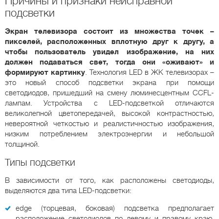
Причины и признаки неисправной
подсветки
Экран телевизора состоит из множества точек –
пикселей, расположенных вплотную друг к другу, а
чтобы пользователь увидел изображение, на них
должен подаваться свет, тогда они «оживают» и
формируют картинку
. Технология LED в ЖК телевизорах –
это новый способ подсветки экрана при помощи
светодиодов, пришедший на смену люминесцентным CCFL-
лампам. Устройства с LED-подсветкой отличаются
великолепной цветопередачей, высокой контрастностью,
невероятной четкостью и реалистичностью изображения,
низким потреблением электроэнергии и небольшой
толщиной.
Типы подсветки
В зависимости от того, как расположены светодиоды,
выделяются два типа LED-подсветки:
edge (торцевая, боковая) подсветка предполагает
расположение светодиодов по левому и правому краю,