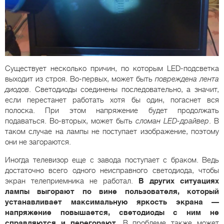
Существует несколько причин, по которым LED-подсветка
выходит из строя. Во-первых, может быть
повреждена лента
диодов
. Светодиоды соединены последовательно, а значит,
если перестанет работать хотя бы один, погаснет вся
полоска. При этом напряжение будет продолжать
подаваться. Во-вторых, может быть
сломан
LED
-драйвер
. В
таком случае на лампы не поступает изображение, поэтому
они не загораются.
Иногда телевизор еще с завода поступает с браком. Ведь
достаточно всего одного неисправного светодиода, чтобы
экран телеприемника не работал.
В других ситуациях
лампы выгорают по вине пользователя, который
устанавливает максимальную яркость экрана —
напряжение повышается, светодиоды с ним не
справляются и перегорают
. В проблеме также может