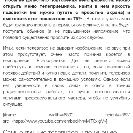
Чтобы не допустить повторения неисправности, нужно
открыть меню телеприемника, найти в нем яркость
подсветки (не нужно путать с яркостью экрана) и
выставить этот показатель на 75%.
В этом случае лампы
будут функционировать в нормальном режиме, и на них будет
поступать обычное (а не повышенное) напряжение, что
позволит существенно продлить их срок службы.
Итак, если телевизор не выводит изображение, но звук при
этом присутствует, очень часто причина кроется в
неисправной LED-подсветке. Для ее ремонта можно
прибегнуть к помощи специалиста, но, зная правильный
порядок действий и купив новые детали, починить телевизор
можно самостоятельно в домашних условиях. Однако если
нет уверенности в своих силах и опыта в тонких
радиоэлектронных работах, то лучше воспользоваться
услугами профессионального мастера, чтобы не усугубить
ситуацию.
[iframe width=»680″ height=»383″
src=»https://www.youtube.com/embed/hnvMiT0xIgM»]
Самые лучшие телевизоры по мнению