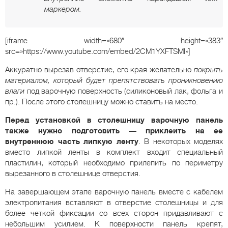
маркером.
[iframe width=»680″ height=»383″
src=»https://www.youtube.com/embed/2CM1YXFTSMI»]
Аккуратно вырезав отверстие, его края желательно
покрыть
материалом, который будет препятствовать проникновению
влаги
под варочную поверхность (силиконовый лак, фольга и
пр.). После этого столешницу можно ставить на место.
Перед установкой в столешницу варочную панель
также нужно подготовить — приклеить на ее
внутреннюю часть липкую ленту
. В некоторых моделях
вместо липкой ленты в комплект входит специальный
пластилин, который необходимо прилепить по периметру
вырезанного в столешнице отверстия.
На завершающем этапе варочную панель вместе с кабелем
электропитания вставляют в отверстие столешницы и для
более четкой фиксации со всех сторон придавливают с
небольшим усилием. К поверхности панель крепят,