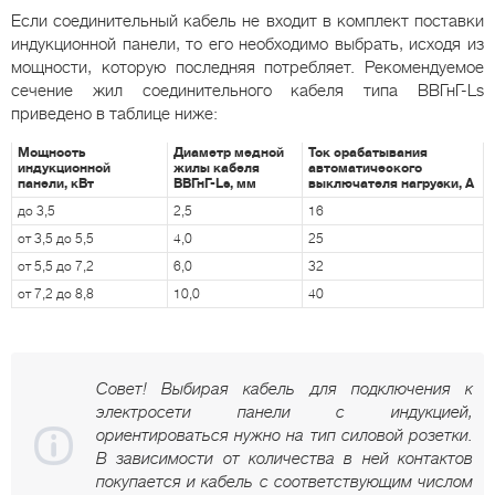
Если соединительный кабель не входит в комплект поставки
индукционной панели, то его необходимо выбрать, исходя из
мощности, которую последняя потребляет. Рекомендуемое
сечение жил соединительного кабеля типа ВВГнГ-Ls
приведено в таблице ниже:
Мощность
Диаметр медной
Ток срабатывания
индукционной
жилы кабеля
автоматического
панели, кВт
ВВГнГ-Ls, мм
выключателя нагрузки, А
до 3,5
2,5
16
от 3,5 до 5,5
4,0
25
от 5,5 до 7,2
6,0
32
от 7,2 до 8,8
10,0
40
Совет! Выбирая кабель для подключения к
электросети панели с индукцией,
ориентироваться нужно на тип силовой розетки.
В зависимости от количества в ней контактов
покупается и кабель с соответствующим числом