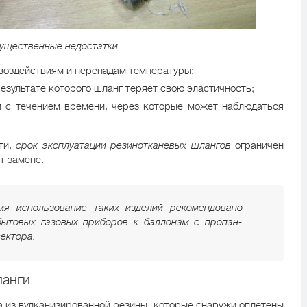
ущественные недостатки
:
 воздействиям и перепадам температуры;
результате которого шланг теряет свою эластичность;
и с течением времени, через которые может наблюдаться
ти,
срок эксплуатации резинотканевых шлангов
ограничен
т замене.
мя использование таких изделий рекомендовано
бытовых газовых приборов к баллонам с пропан-
сектора.
ланги
а из вулканизированной резины, которые снаружи оплетены